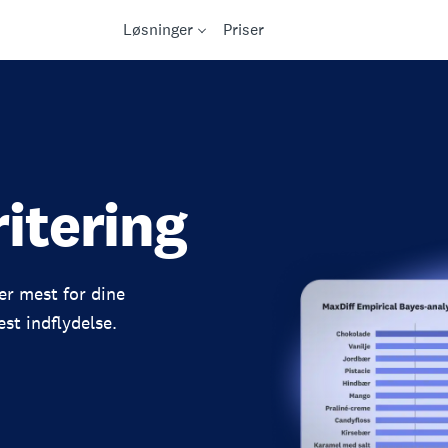
Løsninger
Priser
itering
er mest for dine
st indflydelse.