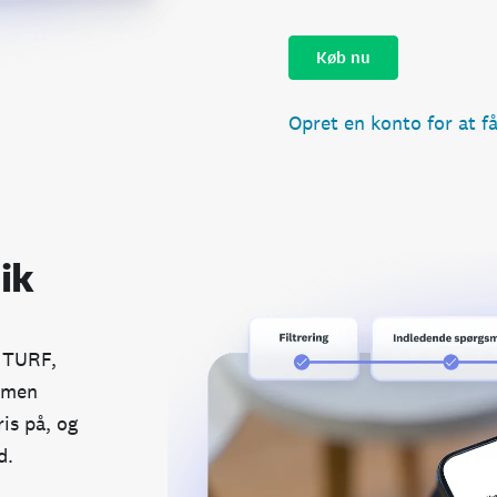
Køb nu
Opret en konto for at f
ik
g TURF,
mmen
is på, og
d.