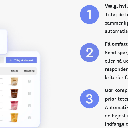
Vælg, hvil
Tilføj de 
sammenlig
automatis
Få omfatt
Send spør
eller nå u
responden
kriterier 
Gør kompl
prioritete
Automatis
de højest
indfange 