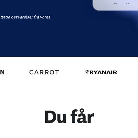
ttede besvarelser fra vores
Du får