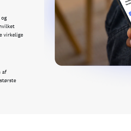
 og
hvilket
e virkelige
 af
 største