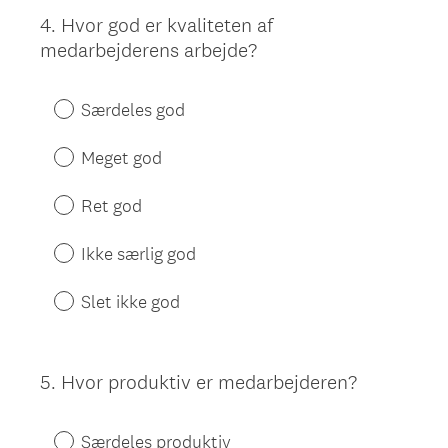
4
.
Hvor god er kvaliteten af
Question
medarbejderens arbejde?
Title
Særdeles god
Meget god
Ret god
Ikke særlig god
Slet ikke god
5
.
Hvor produktiv er medarbejderen?
Question
Title
Særdeles produktiv