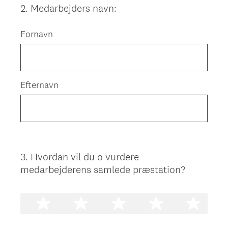
2
.
Medarbejders navn:
Question
Title
Fornavn
Efternavn
3
.
Hvordan vil du o vurdere
Question
medarbejderens samlede præstation?
Title