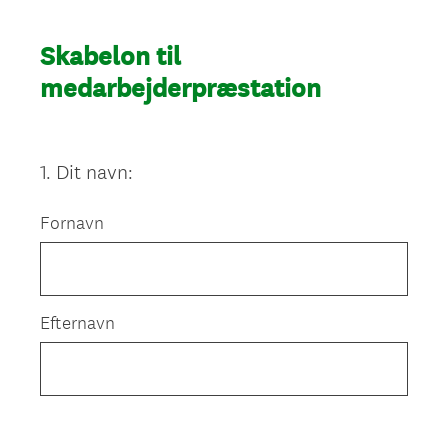
Skabelon til
medarbejderpræstation
1
.
Dit navn:
Question
Title
Fornavn
Efternavn