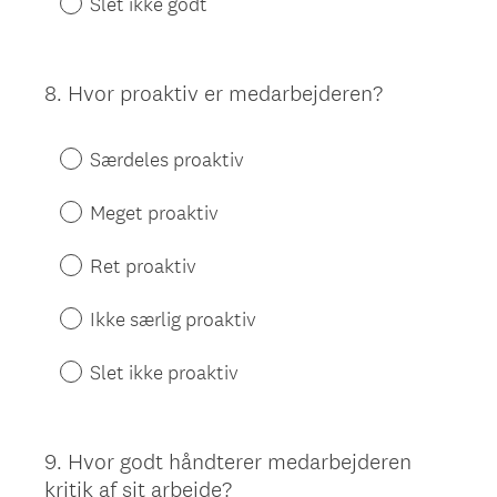
Slet ikke godt
8
.
Hvor proaktiv er medarbejderen?
Question
Title
Særdeles proaktiv
Meget proaktiv
Ret proaktiv
Ikke særlig proaktiv
Slet ikke proaktiv
9
.
Hvor godt håndterer medarbejderen
Question
kritik af sit arbejde?
Title