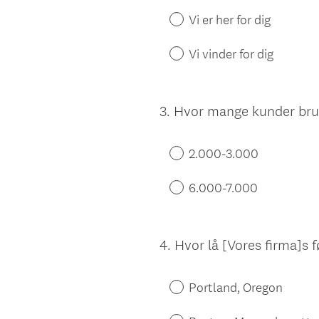
Vi er her for dig
Vi vinder for dig
3
.
Hvor mange kunder brug
Question
Title
2.000-3.000
6.000-7.000
4
.
Hvor lå [Vores firma]s 
Question
Title
Portland, Oregon