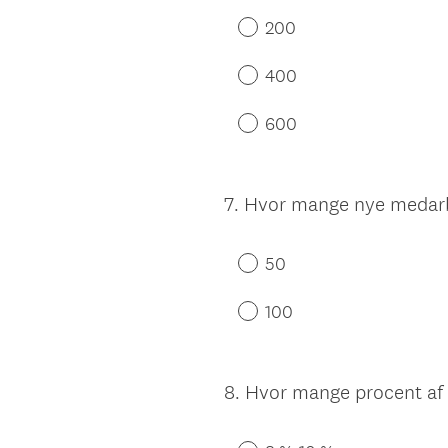
200
400
600
7
.
Hvor mange nye medarbe
Question
Title
50
100
8
.
Hvor mange procent af v
Question
Title