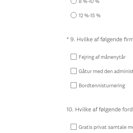
8 %-10 %
12 %-15 %
*
9
.
Hvilke af følgende fir
Question
Title
Fejring af månenytår
Gåtur med den administ
Bordtennisturnering
10
.
Hvilke af følgende ford
Question
Title
Gratis privat samtale 