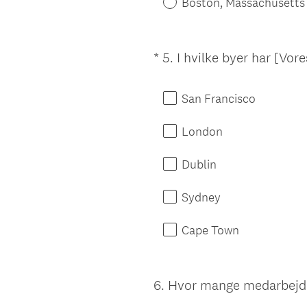
Boston, Massachusetts
*
5
.
I hvilke byer har [Vor
Question
Title
San Francisco
London
Dublin
Sydney
Cape Town
6
.
Hvor mange medarbejder
Question
Title