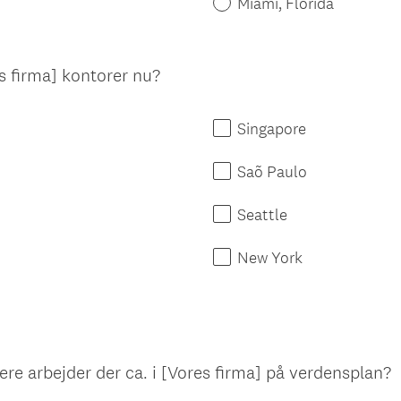
Miami, Florida
(
es firma] kontorer nu?
p
å
Singapore
k
r
Saõ Paulo
æ
v
Seattle
e
t
New York
)
e arbejder der ca. i [Vores firma] på verdensplan?