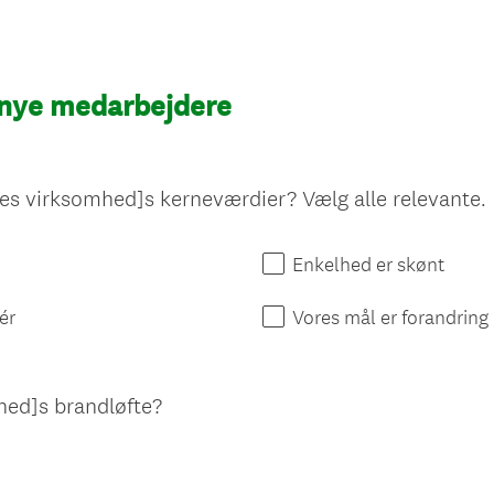
 nye medarbejdere
(
ores virksomhed]s kerneværdier? Vælg alle relevante.
Enkelhed er skønt
r
ér
Vores mål er forandring
hed]s brandløfte?
t
)