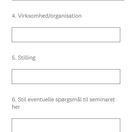
4
.
Virksomhed/organisation
Question
Title
5
.
Stilling
Question
Title
6
.
Stil eventuelle spørgsmål til seminaret
Question
her
Title