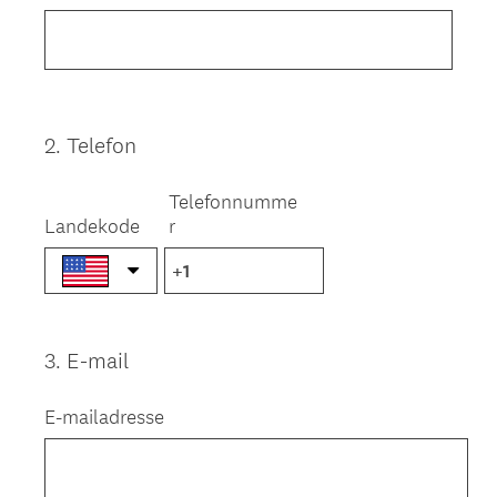
2
.
Telefon
Question
Title
Telefonnumme
Landekode
r
3
.
E-mail
Question
Title
E-mailadresse