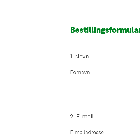
Bestillingsformular
1
.
Navn
Question
Title
Fornavn
2
.
E-mail
Question
Title
E-mailadresse