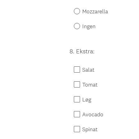
Mozzarella
Ingen
8
.
Ekstra:
Question
Title
Salat
Tomat
Løg
Avocado
Spinat