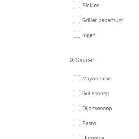
Pickles
Grillet peberfrugt
Ingen
9
.
Saucer:
Question
Title
Mayonnaise
Gul sennep
Dijonsennep
Pesto
Hummus