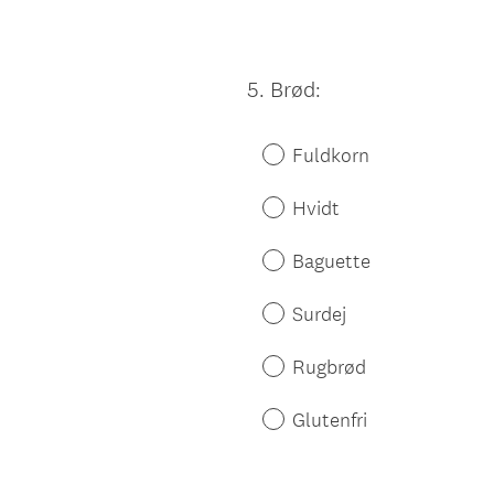
5
.
Brød:
Question
Title
Fuldkorn
Hvidt
Baguette
Surdej
Rugbrød
Glutenfri