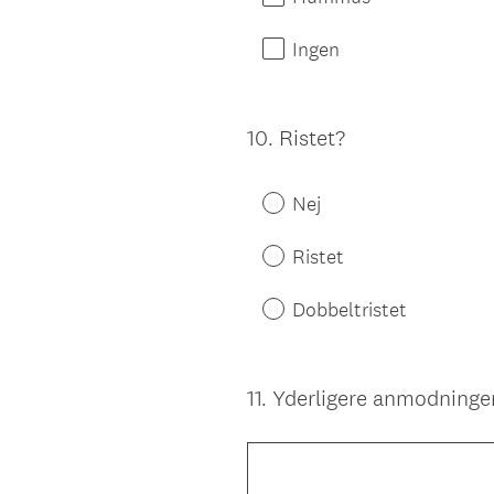
Ingen
10
.
Ristet?
Question
Title
Nej
Ristet
Dobbeltristet
11
.
Yderligere anmodninger 
Question
Title