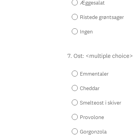
Æggesalat
Ristede grøntsager
Ingen
7
.
Ost: <multiple choice>
Question
Title
Emmentaler
Cheddar
Smelteost i skiver
Provolone
Gorgonzola