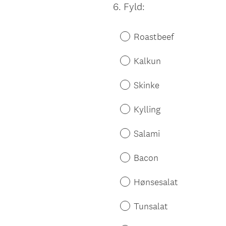
6
.
Fyld:
Question
Title
Roastbeef
Kalkun
Skinke
Kylling
Salami
Bacon
Hønsesalat
Tunsalat