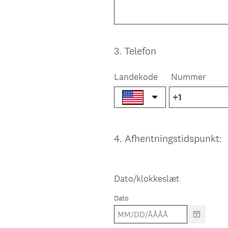
3
.
Telefon
Question
Title
Landekode
Nummer
4
.
Afhentningstidspunkt:
Question
Title
Dato/klokkeslæt
Dato