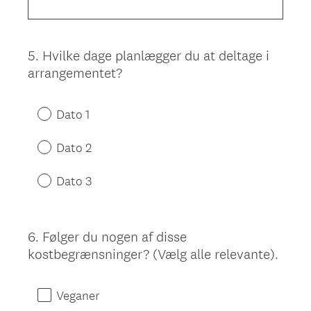
5
.
Hvilke dage planlægger du at deltage i
Question
arrangementet?
Title
Dato 1
Dato 2
Dato 3
6
.
Følger du nogen af disse
Question
kostbegrænsninger? (Vælg alle relevante).
Title
Veganer