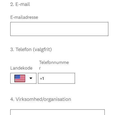
2
.
E-mail
Question
Title
E-mailadresse
3
.
Telefon (valgfrit)
Question
Title
Telefonnumme
Landekode
r
4
.
Virksomhed/organisation
Question
Title