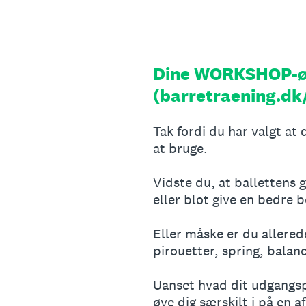
Gå
til
indhold
Dine WORKSHOP-ø
(barretraening.dk
Tak fordi du har valgt at
at bruge.
Vidste du, at ballettens
eller blot give en bedre
Eller måske er du allerede
pirouetter, spring, balan
Uanset hvad dit udgangspu
øve dig særskilt i på en 