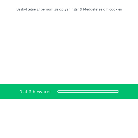
Beskyttelse af personlige oplysninger
&
Meddelelse om cookies
Status på forløb,
0 af 6 besvaret