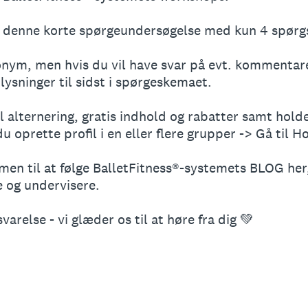
 i denne korte spørgeundersøgelse med kun 4 spørg
nym, men hvis du vil have svar på evt. kommentar
ysninger til sidst i spørgeskemaet.
il alternering, gratis indhold og rabatter samt hol
du oprette profil i en eller flere grupper -> Gå til H
en til at følge BalletFitness®-systemets BLOG her,
e og undervisere.
varelse - vi glæder os til at høre fra dig 💚