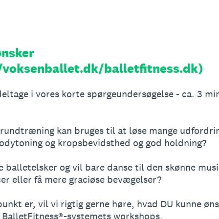
nsker
/voksenballet.dk/balletfitness.dk)
 deltage i vores korte spørgeundersøgelse - ca. 3 m
 grundtræning kan bruges til at løse mange udfordr
 bodytoning og kropsbevidsthed og god holdning?
 balletelsker og vil bare danse til den skønne musik
cer eller få mere graciøse bevægelser?
nkt er, vil vi rigtig gerne høre, hvad DU kunne øn
af BalletFitness®-systemets workshops.