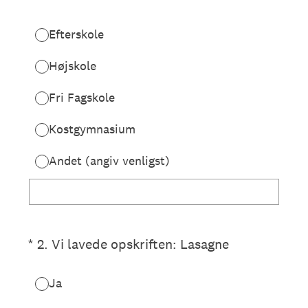
Efterskole
Højskole
Fri Fagskole
Kostgymnasium
Andet (angiv venligst)
(påkrævet)
*
2
.
Vi lavede opskriften: Lasagne
Ja