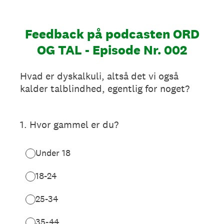
Feedback på podcasten ORD
OG TAL - Episode Nr. 002
Hvad er dyskalkuli, altså det vi også
kalder talblindhed, egentlig for noget?
1
.
Hvor gammel er du?
Under 18
18-24
25-34
35-44