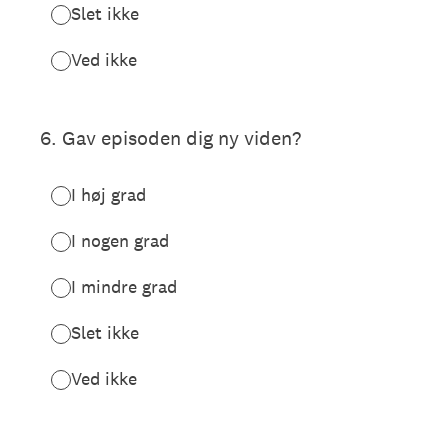
Slet ikke
Ved ikke
6
.
Gav episoden dig ny viden?
I høj grad
I nogen grad
I mindre grad
Slet ikke
Ved ikke