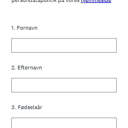
persondatapolitik på vores
hjemmeside
1
.
Fornavn
2
.
Efternavn
3
.
Fødselsår