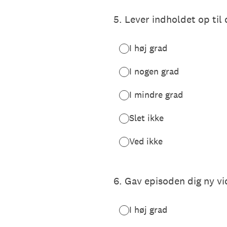
5
.
Lever indholdet op til
I høj grad
I nogen grad
I mindre grad
Slet ikke
Ved ikke
6
.
Gav episoden dig ny v
I høj grad