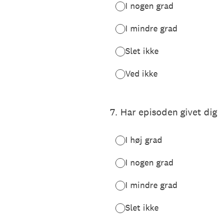
I nogen grad
I mindre grad
Slet ikke
Ved ikke
7
.
Har episoden givet dig 
I høj grad
I nogen grad
I mindre grad
Slet ikke