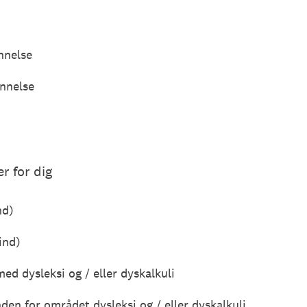
nnelse
nnelse
r for dig
nd)
ind)
med dysleksi og / eller dyskalkuli
nden for området dysleksi og / eller dyskalkuli