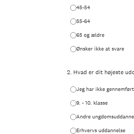
45-54
55-64
65 og ældre
Ønsker ikke at svare
2
.
Hvad er dit højeste ud
Jeg har ikke gennemført 
9. - 10. klasse
Andre ungdomsuddannels
Erhvervs uddannelse