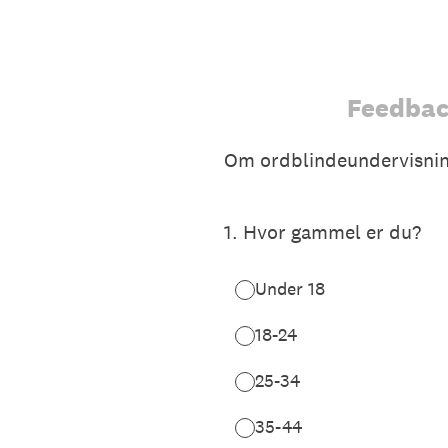
Gå
til
indhold
Feedbac
Om ordblindeundervisnin
1
.
Hvor gammel er du?
Under 18
18-24
25-34
35-44