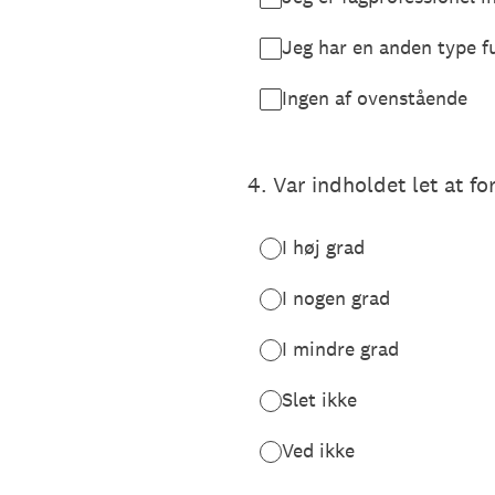
Jeg har en anden type f
Ingen af ovenstående
4
.
Var indholdet let at fo
I høj grad
I nogen grad
I mindre grad
Slet ikke
Ved ikke