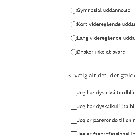
Gymnasial uddannelse
Kort videregående udda
Lang videregående udda
Ønsker ikke at svare
3
.
Vælg alt det, der gælde
Jeg har dysleksi (ordbli
Jeg har dyskalkuli (talbl
Jeg er pårørende til en 
Jeg er fagprofessionel i