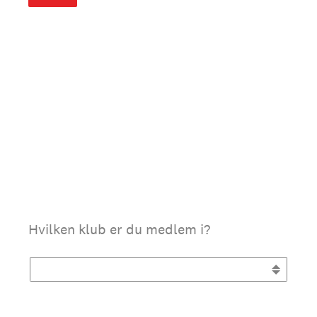
(påkrævet)
Hvilken klub er du medlem i?