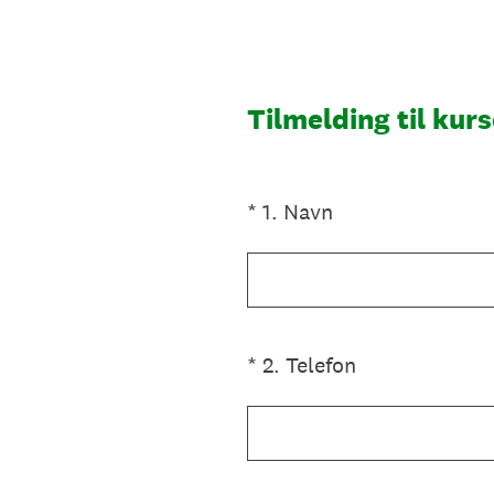
Gå
til
indhold
Tilmelding til ku
(påkrævet)
*
1
.
Navn
(påkrævet)
*
2
.
Telefon