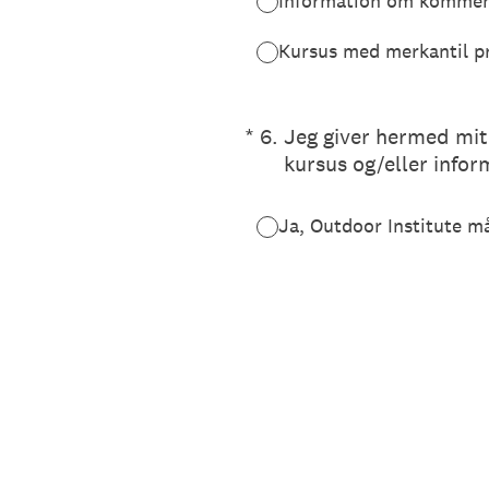
Information om kommen
Kursus med merkantil pr
(påkrævet)
*
6
.
Jeg giver hermed mit
kursus og/eller infor
Ja, Outdoor Institute m