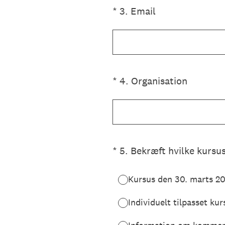
(påkrævet)
*
3
.
Email
(påkrævet)
*
4
.
Organisation
(påkrævet)
*
5
.
Bekræft hvilke kursus
Kursus den 30. marts 2
Individuelt tilpasset kur