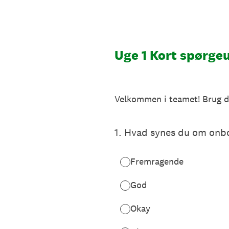
Gå
til
indhold
Uge 1 Kort spørge
Velkommen i teamet! Brug dis
1
.
Hvad synes du om onbo
Fremragende
God
Okay