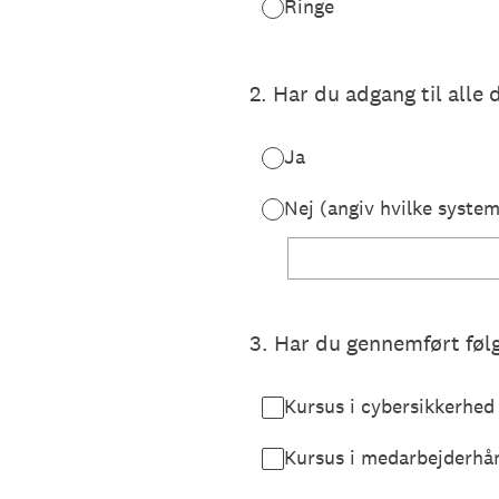
Ringe
2
.
Har du adgang til alle 
Ja
Nej (angiv hvilke system
3
.
Har du gennemført føl
Kursus i cybersikkerhed
Kursus i medarbejderh