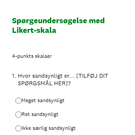
Spørgeundersøgelse med
Likert-skala
4-punkts skalaer
1
.
Hvor sandsynligt er... [TILFØJ DIT
SPØRGSMÅL HER]?
Meget sandsynligt
Ret sandsynligt
Ikke særlig sandsynligt