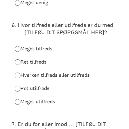
Meget uenig
6
.
Hvor tilfreds eller utilfreds er du med
... [TILFØJ DIT SPØRGSMÅL HER]?
Meget tilfreds
Ret tilfreds
Hverken tilfreds eller utilfreds
Ret utilfreds
Meget utilfreds
7
.
Er du for eller imod ... [TILFØJ DIT