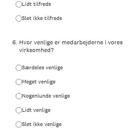
Lidt tilfreds
Slet ikke tilfreds
6
.
Hvor venlige er medarbejderne i vores
virksomhed?
Særdeles venlige
Meget venlige
Nogenlunde venlige
Lidt venlige
Slet ikke venlige