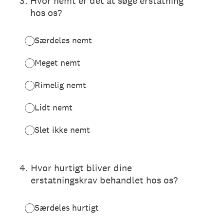
3
.
Hvor nemt er det at søge erstatning
hos os?
Særdeles nemt
Meget nemt
Rimelig nemt
Lidt nemt
Slet ikke nemt
4
.
Hvor hurtigt bliver dine
erstatningskrav behandlet hos os?
Særdeles hurtigt