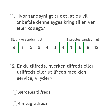
På en skala fra 0 til 10,
11
.
Hvor sandsynligt er det, at du vil
anbefale denne sygesikring til en ven
eller kollega?
0 for Slet ikke sandsynligt, 10 for Særdeles
Slet ikke sandsynligt
Særdeles sandsynligt
0
1
2
3
4
5
6
7
8
9
10
12
.
Er du tilfreds, hverken tilfreds eller
utilfreds eller utilfreds med den
service, vi yder?
Særdeles tilfreds
Rimelig tilfreds