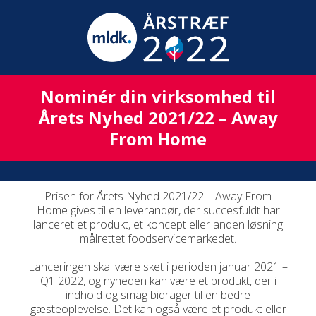
Nominér din virksomhed til
Årets Nyhed 2021/22 – Away
From Home
Prisen for Årets Nyhed 2021/22 – Away From
Home gives til en leverandør, der succesfuldt har
lanceret et produkt, et koncept eller anden løsning
målrettet foodservicemarkedet.
Lanceringen skal være sket i perioden januar 2021 –
Q1 2022, og nyheden kan være et produkt, der i
indhold og smag bidrager til en bedre
gæsteoplevelse. Det kan også være et produkt eller