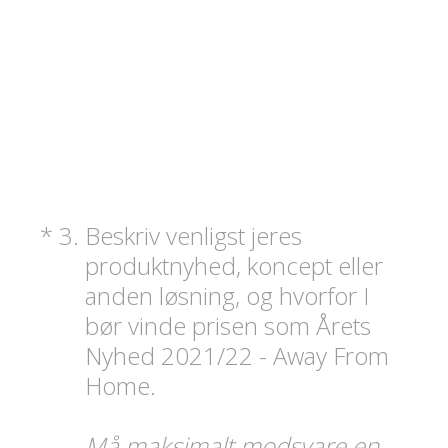
(påkrævet)
*
3
.
Beskriv venligst jeres
produktnyhed, koncept eller
anden løsning, og hvorfor I
bør vinde prisen som Årets
Nyhed 2021/22 - Away From
Home.
Må maksimalt modsvare en