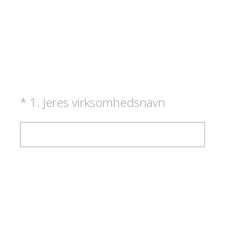
(påkrævet)
*
1
.
Jeres virksomhedsnavn