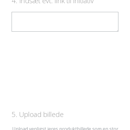
4
.
Indsæt evt. link til initiativ
5
.
Upload billede
Upload venligst jeres produktbillede som en stor