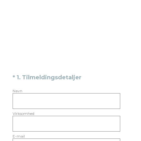
(påkrævet)
*
1
.
Tilmeldingsdetaljer
Navn
Virksomhed
E-mail