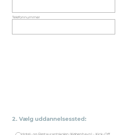
Telefonnummer
2
.
Vælg uddannelsessted:
Hotel- og Restaurantskolen (København) - Kick-Off