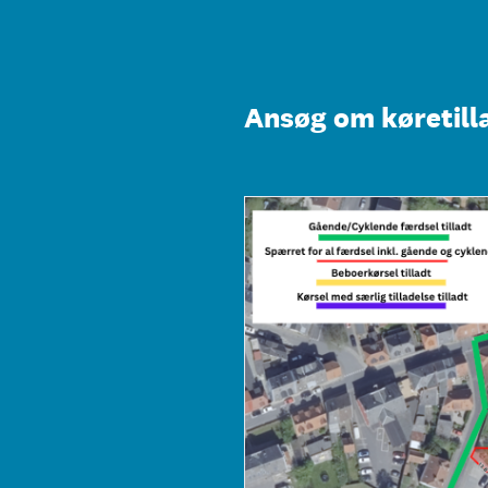
Gå
til
indhold
Ansøg om køretill