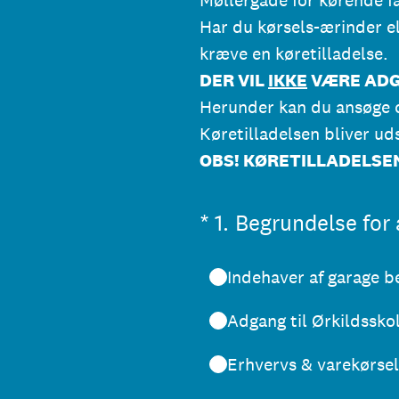
Har du kørsels-ærinder el
kræve en køretilladelse.
DER VIL
IKKE
VÆRE ADG
Herunder kan du ansøge o
Køretilladelsen bliver uds
OBS! KØRETILLADELSE
(påkrævet)
*
1
.
Begrundelse for
Indehaver af garage b
Adgang til Ørkildssko
Erhvervs & varekørsel