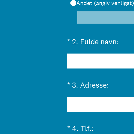
Andet (angiv venligst)
(påkrævet)
*
2
.
Fulde navn:
(påkrævet)
*
3
.
Adresse:
(påkrævet)
*
4
.
Tlf.: