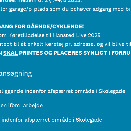
ler garage/p-plads som du behøver adgang med bil t
ANG FOR GÅENDE/CYKLENDE!
m Køretilladelse til Hansted Live 2025
tedt til ét enkelt køretøj pr. adresse. og vil blive t
N
SKAL
PRINTES OG PLACERES SYNLIGT I FORR
 ansøgning
eliggende indenfor afspærret område i Skolegade
len ifbm. arbejde
 indenfor afspærret område i Skolegade