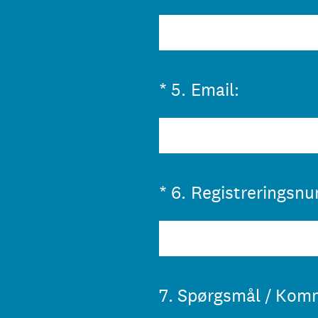
(påkrævet)
*
5
.
Email:
(påkrævet)
*
6
.
Registreringsn
7
.
Spørgsmål / Kom