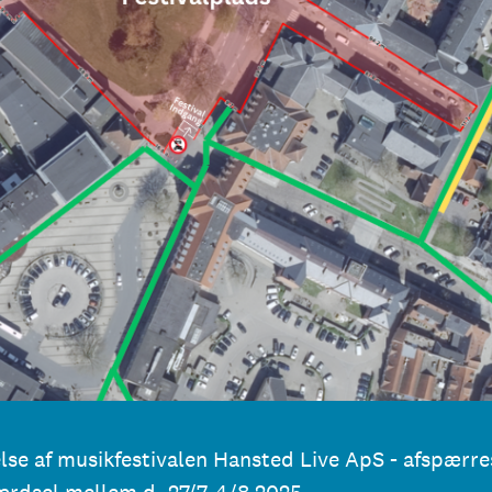
lse af musikfestivalen Hansted Live ApS - afspærre
ærdsel mellem d. 27/7-4/8 2025.