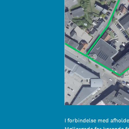
I forbindelse med afholde
Møllergade for kørende f